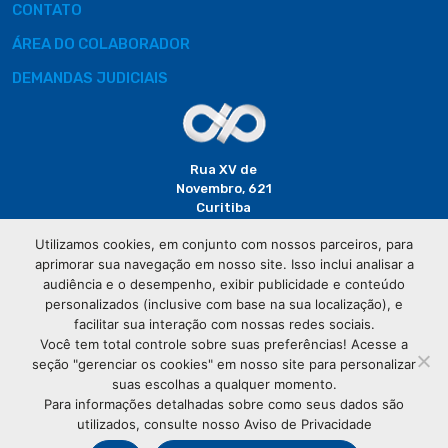
CONTATO
ÁREA DO COLABORADOR
DEMANDAS JUDICIAIS
Rua XV de
Novembro, 621
Curitiba
CEP: 80020-310
Utilizamos cookies, em conjunto com nossos parceiros, para
aprimorar sua navegação em nosso site. Isso inclui analisar a
(41) 3320-
audiência e o desempenho, exibir publicidade e conteúdo
2929
personalizados (inclusive com base na sua localização), e
facilitar sua interação com nossas redes sociais.
Você tem total controle sobre suas preferências! Acesse a
seção "gerenciar os cookies" em nosso site para personalizar
suas escolhas a qualquer momento.
Para informações detalhadas sobre como seus dados são
utilizados, consulte nosso Aviso de Privacidade
© Copyright
Associação Comercial do Paraná
- Todos os