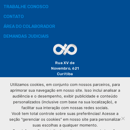
TRABALHE CONOSCO
CONTATO
ÁREA DO COLABORADOR
DEMANDAS JUDICIAIS
Rua XV de
Novembro, 621
Curitiba
CEP: 80020-310
Utilizamos cookies, em conjunto com nossos parceiros, para
aprimorar sua navegação em nosso site. Isso inclui analisar a
(41) 3320-
audiência e o desempenho, exibir publicidade e conteúdo
2929
personalizados (inclusive com base na sua localização), e
facilitar sua interação com nossas redes sociais.
Você tem total controle sobre suas preferências! Acesse a
seção "gerenciar os cookies" em nosso site para personalizar
suas escolhas a qualquer momento.