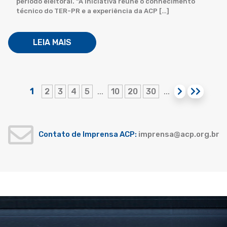
período eleitoral. “A iniciativa reúne o conhecimento
técnico do TER-PR e a experiência da ACP […]
LEIA MAIS
1
2
3
4
5
10
20
30
...
...
Contato de Imprensa ACP:
imprensa@acp.org.br