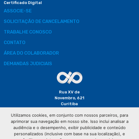
Certificado Digital
ASSOCIE-SE
SOLICITAÇÃO DE CANCELAMENTO
TRABALHE CONOSCO
CONTATO
ÁREA DO COLABORADOR
DEMANDAS JUDICIAIS
Rua XV de
Novembro, 621
Curitiba
CEP: 80020-310
Utilizamos cookies, em conjunto com nossos parceiros, para
aprimorar sua navegação em nosso site. Isso inclui analisar a
(41) 3320-
audiência e o desempenho, exibir publicidade e conteúdo
2929
personalizados (inclusive com base na sua localização), e