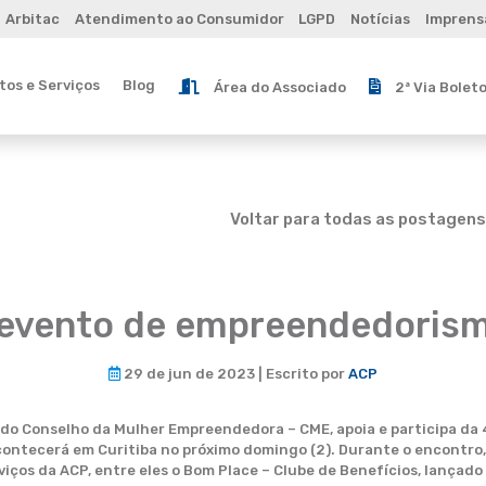
Arbitac
Atendimento ao Consumidor
LGPD
Notícias
Imprens
os e Serviços
Blog
Área do Associado
2ª Via Bolet
Voltar para todas as postagens
 evento de empreendedorism
29 de jun de 2023 | Escrito por
ACP
 do Conselho da Mulher Empreendedora – CME, apoia e participa da 4
ntecerá em Curitiba no próximo domingo (2). Durante o encontro,
viços da ACP, entre eles o Bom Place – Clube de Benefícios, lançad