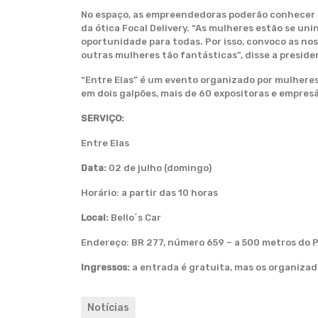
No espaço, as empreendedoras poderão conhecer ma
da ótica Focal Delivery. “As mulheres estão se un
oportunidade para todas. Por isso, convoco as no
outras mulheres tão fantásticas”, disse a preside
“Entre Elas” é um evento organizado por mulhere
em dois galpões, mais de 60 expositoras e empres
SERVIÇO:
Entre Elas
Data:
02 de julho (domingo)
Horário: a partir das 10 horas
Local:
Bello´s Car
Endereço: BR 277, número 659 – a 500 metros do P
Ingressos:
a entrada é gratuita, mas os organiza
Notícias