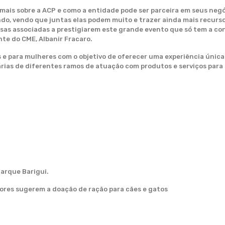
is sobre a ACP e como a entidade pode ser parceira em seus negóc
indo, vendo que juntas elas podem muito e trazer ainda mais recurso
ssas associadas a prestigiarem este grande evento que só tem a con
nte do CME, Albanir Fracaro.
s e para mulheres com o objetivo de oferecer uma experiência únic
árias de diferentes ramos de atuação com produtos e serviços para 
arque Barigui.
dores sugerem a doação de ração para cães e gatos