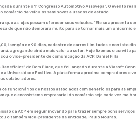
lançada durante o 1º Congresso Automotivo Assovepar. O evento rea
ao comércio de veículos seminovos e usados do estado.
a que as lojas possam oferecer seus veículos. “Ele se apresenta c
eza de que não demorará muito para se tornar mais um unicórnio em
,00, isenção de 90 dias, cadastro de carros Ilimitados e contato d
aná, agregando ainda mais valor ao setor. Hoje fizemos o convite pa
cou o vice-presidente de comunicação da ACP, Daniel Filla.
 Benefícios” do Bom Place, que foi lançado durante a Viasoft Con
ft e a Universidade Positivo. A plataforma aproxima compradores e
eus colaboradores.
a os funcionários de nossos associados com benefícios para as em
om que o ecossistema empresarial do comércio seja cada vez melhor”
issão da ACP em seguir inovando para trazer sempre bons serviços
tou o também vice-presidente da entidade, Paulo Mourão.