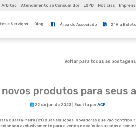
Arbitac
Atendimento ao Consumidor
LGPD
Notícias
Imprens
os e Serviços
Blog
Área do Associado
2ª Via Bolet
Voltar para todas as postagens
 novos produtos para seus 
22 de jun de 2023 | Escrito por
ACP
sta quarta-feira (21) duas soluções inovadoras que vão contribui
recionada exclusivamente para a venda de veículos usados e semino