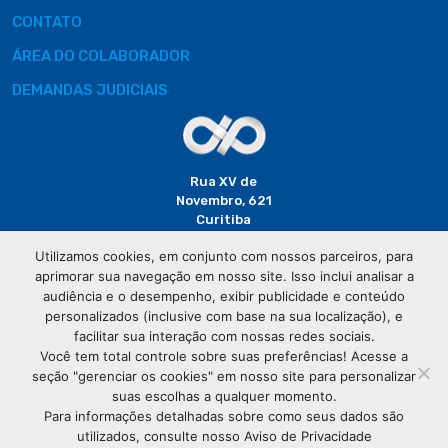
CONTATO
ÁREA DO COLABORADOR
DEMANDAS JUDICIAIS
Rua XV de
Novembro, 621
Curitiba
CEP: 80020-310
Utilizamos cookies, em conjunto com nossos parceiros, para
aprimorar sua navegação em nosso site. Isso inclui analisar a
(41) 3320-
audiência e o desempenho, exibir publicidade e conteúdo
2929
personalizados (inclusive com base na sua localização), e
facilitar sua interação com nossas redes sociais.
Você tem total controle sobre suas preferências! Acesse a
seção "gerenciar os cookies" em nosso site para personalizar
suas escolhas a qualquer momento.
Para informações detalhadas sobre como seus dados são
utilizados, consulte nosso Aviso de Privacidade
© Copyright
Associação Comercial do Paraná
- Todos os