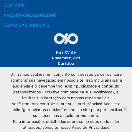
CONTATO
ÁREA DO COLABORADOR
DEMANDAS JUDICIAIS
Rua XV de
Novembro, 621
Curitiba
CEP: 80020-310
Utilizamos cookies, em conjunto com nossos parceiros, para
aprimorar sua navegação em nosso site. Isso inclui analisar a
(41) 3320-
audiência e o desempenho, exibir publicidade e conteúdo
2929
personalizados (inclusive com base na sua localização), e
facilitar sua interação com nossas redes sociais.
Você tem total controle sobre suas preferências! Acesse a
seção "gerenciar os cookies" em nosso site para personalizar
suas escolhas a qualquer momento.
Para informações detalhadas sobre como seus dados são
utilizados, consulte nosso Aviso de Privacidade
© Copyright
Associação Comercial do Paraná
- Todos os