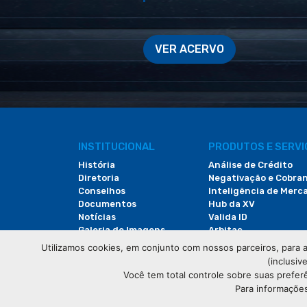
VER ACERVO
INSTITUCIONAL
PRODUTOS E SERV
História
Análise de Crédito
Diretoria
Negativação e Cobra
Conselhos
Inteligência de Merc
Documentos
Hub da XV
Notícias
Valida ID
Galeria de Imagens
Arbitac
Revista do Comércio
Locação de Espaços
Utilizamos cookies, em conjunto com nossos parceiros, para a
(inclusiv
Você tem total controle sobre suas prefer
Para informações