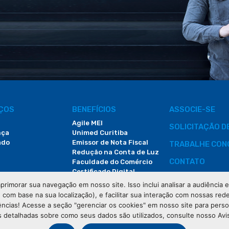
IÇOS
BENEFÍCIOS
ASSOCIE-SE
Agile MEI
SOLICITAÇÃO 
nça
Unimed Curitiba
ado
Emissor de Nota Fiscal
TRABALHE CON
Redução na Conta de Luz
CONTATO
Faculdade do Comércio
Certificado Digital
ÁREA DO COLA
primorar sua navegação em nosso site. Isso inclui analisar a audiência
e com base na sua localização), e facilitar sua interação com nossas rede
DEMANDAS JUDI
ências! Acesse a seção "gerenciar os cookies" em nosso site para pers
 detalhadas sobre como seus dados são utilizados, consulte nosso Avi