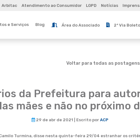
Arbitac
Atendimento ao Consumidor
LGPD
Notícias
Imprens
os e Serviços
Blog
Área do Associado
2ª Via Bolet
Voltar para todas as postagens
ios da Prefeitura para autor
 das mães e não no próximo 
29 de abr de 2021 | Escrito por
ACP
milo Turmina, disse nesta quinta-feira 29/04 estranhar os critérios