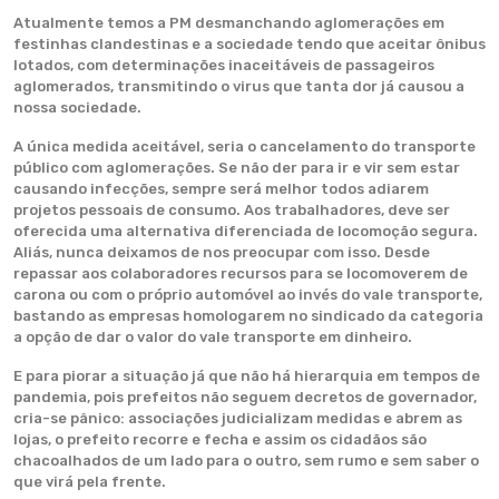
Atualmente temos a PM desmanchando aglomerações em
festinhas clandestinas e a sociedade tendo que aceitar ônibus
lotados, com determinações inaceitáveis de passageiros
aglomerados, transmitindo o virus que tanta dor já causou a
nossa sociedade.
A única medida aceitável, seria o cancelamento do transporte
público com aglomerações. Se não der para ir e vir sem estar
causando infecções, sempre será melhor todos adiarem
projetos pessoais de consumo. Aos trabalhadores, deve ser
oferecida uma alternativa diferenciada de locomoção segura.
Aliás, nunca deixamos de nos preocupar com isso. Desde
repassar aos colaboradores recursos para se locomoverem de
carona ou com o próprio automóvel ao invés do vale transporte,
bastando as empresas homologarem no sindicado da categoria
a opção de dar o valor do vale transporte em dinheiro.
E para piorar a situação já que não há hierarquia em tempos de
pandemia, pois prefeitos não seguem decretos de governador,
cria-se pânico: associações judicializam medidas e abrem as
lojas, o prefeito recorre e fecha e assim os cidadãos são
chacoalhados de um lado para o outro, sem rumo e sem saber o
que virá pela frente.