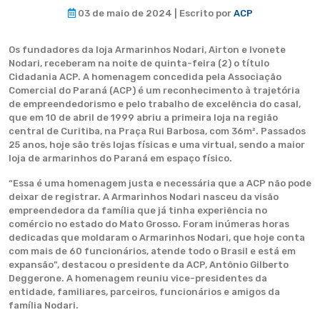
03 de maio de 2024 | Escrito por
ACP
Os fundadores da loja Armarinhos Nodari, Airton e Ivonete
Nodari, receberam na noite de quinta-feira (2) o título
Cidadania ACP. A homenagem concedida pela Associação
Comercial do Paraná (ACP) é um reconhecimento à trajetória
de empreendedorismo e pelo trabalho de excelência do casal,
que em 10 de abril de 1999 abriu a primeira loja na região
central de Curitiba, na Praça Rui Barbosa, com 36m². Passados
25 anos, hoje são três lojas físicas e uma virtual, sendo a maior
loja de armarinhos do Paraná em espaço físico.
“Essa é uma homenagem justa e necessária que a ACP não pode
deixar de registrar. A Armarinhos Nodari nasceu da visão
empreendedora da família que já tinha experiência no
comércio no estado do Mato Grosso. Foram inúmeras horas
dedicadas que moldaram o Armarinhos Nodari, que hoje conta
com mais de 60 funcionários, atende todo o Brasil e está em
expansão”, destacou o presidente da ACP, Antônio Gilberto
Deggerone. A homenagem reuniu vice-presidentes da
entidade, familiares, parceiros, funcionários e amigos da
família Nodari.