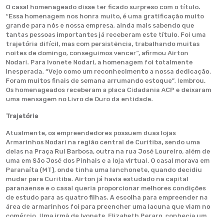
O casal homenageado disse ter ficado surpreso com o título.
“Essa homenagem nos honra muito, é uma gratificação muito
grande para nós e nossa empresa, ainda mais sabendo que
tantas pessoas importantes já receberam este título. Foi uma
trajetória difícil, mas com persistência, trabalhando muitas
noites de domingo, conseguimos vencer”, afirmou Airton
Nodari. Para Ivonete Nodari, a homenagem foi totalmente
inesperada. “Vejo como um reconhecimento a nossa dedicação.
Foram muitos finais de semana arrumando estoque”, lembrou.
Os homenageados receberam a placa Cidadania ACP e deixaram
uma mensagem no Livro de Ouro da entidade.
Trajetória
Atualmente, os empreendedores possuem duas lojas
Armarinhos Nodari na região central de Curitiba, sendo uma
delas na Praça Rui Barbosa, outra na rua José Loureiro, além de
uma em São José dos Pinhais e a loja virtual. O casal morava em
Paranaíta (MT), onde tinha uma lanchonete, quando decidiu
mudar para Curitiba. Airton já havia estudado na capital
paranaense e o casal queria proporcionar melhores condições
de estudo para as quatro filhas. A escolha para empreender na
área de armarinhos foi para preencher uma lacuna que viam no
comércio. Uma irmã de Ivonete, Elizabeth Peraro, conhecia um