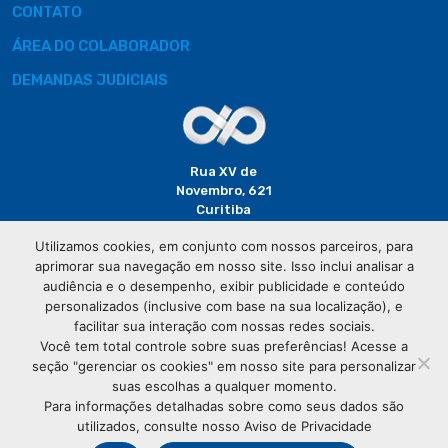
CONTATO
ÁREA DO COLABORADOR
DEMANDAS JUDICIAIS
Rua XV de
Novembro, 621
Curitiba
CEP: 80020-310
Utilizamos cookies, em conjunto com nossos parceiros, para
aprimorar sua navegação em nosso site. Isso inclui analisar a
(41) 3320-
audiência e o desempenho, exibir publicidade e conteúdo
2929
personalizados (inclusive com base na sua localização), e
facilitar sua interação com nossas redes sociais.
Você tem total controle sobre suas preferências! Acesse a
seção "gerenciar os cookies" em nosso site para personalizar
suas escolhas a qualquer momento.
Para informações detalhadas sobre como seus dados são
utilizados, consulte nosso Aviso de Privacidade
© Copyright
Associação Comercial do Paraná
- Todos os