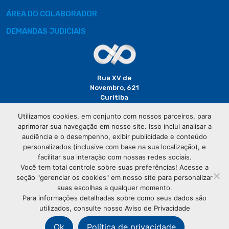
ÁREA DO COLABORADOR
DEMANDAS JUDICIAIS
Rua XV de
Novembro, 621
Curitiba
CEP: 80020-310
Utilizamos cookies, em conjunto com nossos parceiros, para
aprimorar sua navegação em nosso site. Isso inclui analisar a
(41) 3320-
audiência e o desempenho, exibir publicidade e conteúdo
2929
personalizados (inclusive com base na sua localização), e
facilitar sua interação com nossas redes sociais.
Você tem total controle sobre suas preferências! Acesse a
seção "gerenciar os cookies" em nosso site para personalizar
suas escolhas a qualquer momento.
Para informações detalhadas sobre como seus dados são
utilizados, consulte nosso Aviso de Privacidade
© Copyright
Associação Comercial do Paraná
- Todos os
direitos reservados
Ok
Política de privacidade