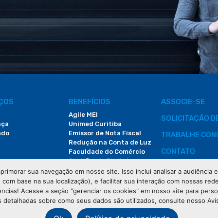
IÇOS
BENEFÍCIOS
ASSOCIE-SE
Agile MEI
SOLICITAÇÃO 
nça
Unimed Curitiba
ado
Emissor de Nota Fiscal
TRABALHE CON
Redução na Conta de Luz
CONTATO
Faculdade do Comércio
Certificado Digital
ÁREA DO COLA
primorar sua navegação em nosso site. Isso inclui analisar a audiência
e com base na sua localização), e facilitar sua interação com nossas rede
DEMANDAS JUDI
ências! Acesse a seção "gerenciar os cookies" em nosso site para pers
 detalhadas sobre como seus dados são utilizados, consulte nosso Avi