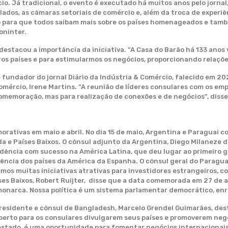
io. Já tradicional, o evento é executado há muitos anos pelo jornal,
ados, as câmaras setoriais de comércio e, além da troca de experi
ro para que todos saibam mais sobre os países homenageados e tam
oninter.
destacou a importância da iniciativa. “A Casa do Barão há 133 ano
s países e para estimularmos os negócios, proporcionando relações
 fundador do jornal Diário da Indústria & Comércio, falecido em 2
Comércio, Irene Martins. “A reunião de líderes consulares com os 
memoração, mas para realização de conexões e de negócios”, disse
ativas em maio e abril. No dia 15 de maio, Argentina e Paraguai 
da e Países Baixos. O cônsul adjunto da Argentina, Diego Milaneze 
ndência com sucesso na América Latina, que deu lugar ao primeiro g
ência dos países da América da Espanha. O cônsul geral do Paraguai
emos muitas iniciativas atrativas para investidores estrangeiros, c
ses Baixos, Robert Ruijter, disse que a data comemorada em 27 de 
monarca. Nossa política é um sistema parlamentar democrático, en
residente e cônsul de Bangladesh, Marcelo Grendel Guimarães, des
berto para os consulares divulgarem seus países e promoverem neg
estado, é uma oportunidade para fomentar negócios internacionais 