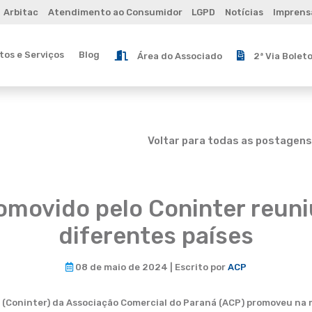
Arbitac
Atendimento ao Consumidor
LGPD
Notícias
Imprens
os e Serviços
Blog
Área do Associado
2ª Via Bolet
Voltar para todas as postagens
omovido pelo Coninter reuni
diferentes países
08 de maio de 2024 | Escrito por
ACP
 (Coninter) da Associação Comercial do Paraná (ACP) promoveu na 