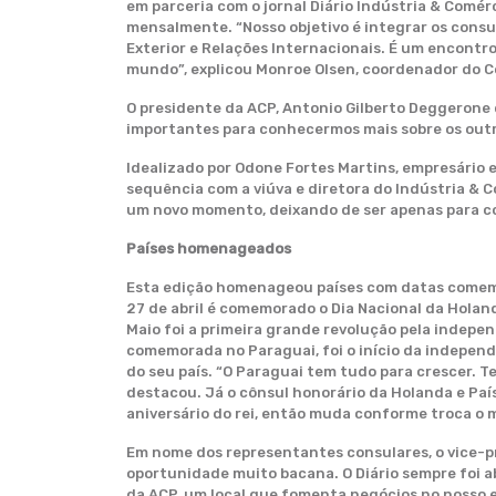
em parceria com o jornal Diário Indústria & Comérc
mensalmente. “Nosso objetivo é integrar os consul
Exterior e Relações Internacionais. É um encont
mundo”, explicou Monroe Olsen, coordenador do C
O presidente da ACP, Antonio Gilberto Deggerone 
importantes para conhecermos mais sobre os outro
Idealizado por Odone Fortes Martins, empresário e
sequência com a viúva e diretora do Indústria & 
um novo momento, deixando de ser apenas para co
Países homenageados
Esta edição homenageou países com datas comemor
27 de abril é comemorado o Dia Nacional da Holan
Maio foi a primeira grande revolução pela indepe
comemorada no Paraguai, foi o início da independ
do seu país. “O Paraguai tem tudo para crescer. T
destacou. Já o cônsul honorário da Holanda e Paí
aniversário do rei, então muda conforme troca o 
Em nome dos representantes consulares, o vice-p
oportunidade muito bacana. O Diário sempre foi a
da ACP, um local que fomenta negócios no nosso 