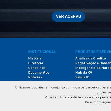
VER ACERVO
INSTITUCIONAL
PRODUTOS E SERV
História
Análise de Crédito
Diretoria
Negativação e Cobra
Conselhos
Inteligência de Merc
Documentos
Hub da XV
Notícias
Valida ID
Galeria de Imagens
Arbitac
Revista do Comércio
Locação de Espaços
Utilizamos cookies, em conjunto com nossos parceiros, para a
(inclusiv
Você tem total controle sobre suas prefer
Para informações