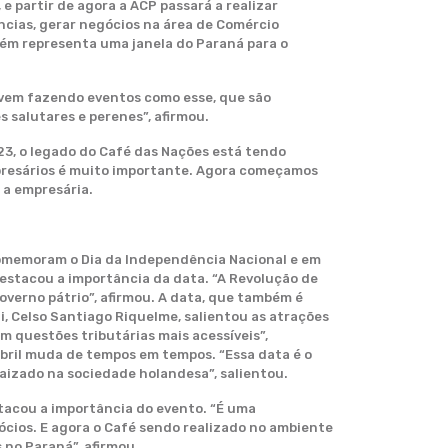
 e partir de agora a ACP passará a realizar
ências, gerar negócios na área de Comércio
bém representa uma janela do Paraná para o
s vem fazendo eventos como esse, que são
 salutares e perenes”, afirmou.
023, o legado do Café das Nações está tendo
empresários é muito importante. Agora começamos
 a empresária.
comemoram o Dia da Independência Nacional e em
destacou a importância da data. “A Revolução de
overno pátrio”, afirmou. A data, que também é
, Celso Santiago Riquelme, salientou as atrações
om questões tributárias mais acessíveis”,
abril muda de tempos em tempos. “Essa data é o
raizado na sociedade holandesa”, salientou.
tacou a importância do evento. “É uma
ócios. E agora o Café sendo realizado no ambiente
no Paraná”, afirmou.