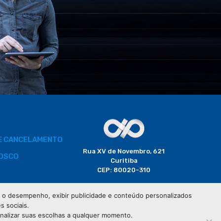
DE CANCELAMENTO
Rua XV de Novembro, 621
OSCO
Curitiba
CEP: 80020-310
BORADOR
 e o desempenho, exibir publicidade e conteúdo personalizados
(41) 3320-2929
s sociais.
CIAIS
onalizar suas escolhas a qualquer momento.