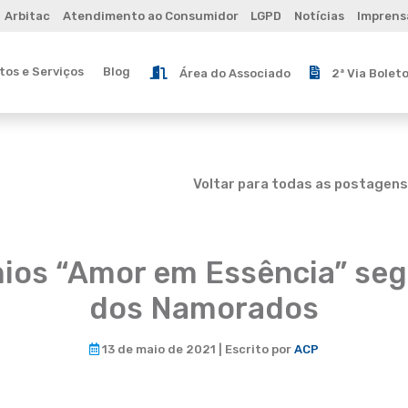
Arbitac
Atendimento ao Consumidor
LGPD
Notícias
Imprens
os e Serviços
Blog
Área do Associado
2ª Via Bolet
Voltar para todas as postagens
os “Amor em Essência” seg
dos Namorados
13 de maio de 2021 | Escrito por
ACP