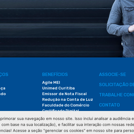
IÇOS
BENEFÍCIOS
ASSOCIE-SE
Agile MEI
SOLICITAÇÃO 
nça
Unimed Curitiba
ado
Emissor de Nota Fiscal
TRABALHE CON
Redução na Conta de Luz
CONTATO
Faculdade do Comércio
Certificado Digital
ÁREA DO COLA
primorar sua navegação em nosso site. Isso inclui analisar a audiência
e com base na sua localização), e facilitar sua interação com nossas rede
DEMANDAS JUDI
ências! Acesse a seção "gerenciar os cookies" em nosso site para pers