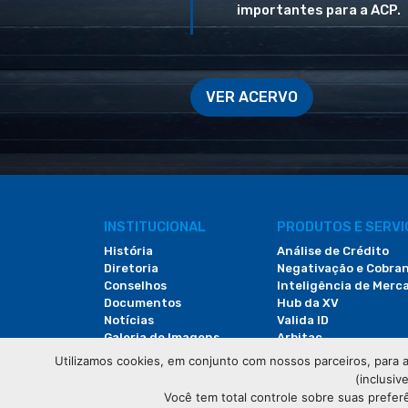
importantes para a ACP.
VER ACERVO
INSTITUCIONAL
PRODUTOS E SERV
História
Análise de Crédito
Diretoria
Negativação e Cobra
Conselhos
Inteligência de Merc
Documentos
Hub da XV
Notícias
Valida ID
Galeria de Imagens
Arbitac
Revista do Comércio
Locação de Espaços
Utilizamos cookies, em conjunto com nossos parceiros, para a
(inclusiv
Você tem total controle sobre suas prefer