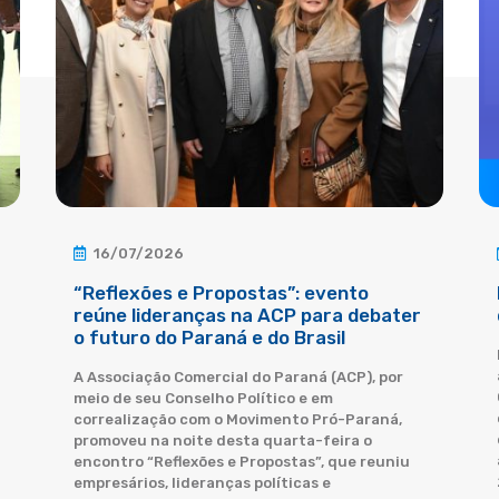
16/07/2026
“Reflexões e Propostas”: evento
reúne lideranças na ACP para debater
o futuro do Paraná e do Brasil
A Associação Comercial do Paraná (ACP), por
meio de seu Conselho Político e em
correalização com o Movimento Pró-Paraná,
promoveu na noite desta quarta-feira o
encontro “Reflexões e Propostas”, que reuniu
empresários, lideranças políticas e