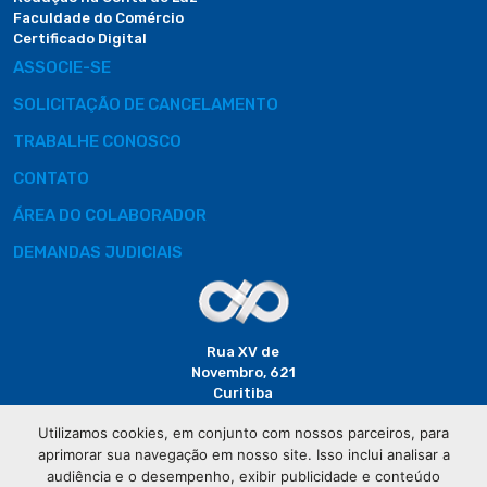
Faculdade do Comércio
Certificado Digital
ASSOCIE-SE
SOLICITAÇÃO DE CANCELAMENTO
TRABALHE CONOSCO
CONTATO
ÁREA DO COLABORADOR
DEMANDAS JUDICIAIS
Rua XV de
Novembro, 621
Curitiba
CEP: 80020-310
Utilizamos cookies, em conjunto com nossos parceiros, para
aprimorar sua navegação em nosso site. Isso inclui analisar a
(41) 3320-
audiência e o desempenho, exibir publicidade e conteúdo