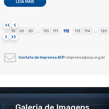
LEIA MAIS
10
20
30
110
111
112
113
114
120
...
...
...
Contato de Imprensa ACP:
imprensa@acp.org.br
Galeria de Imagens