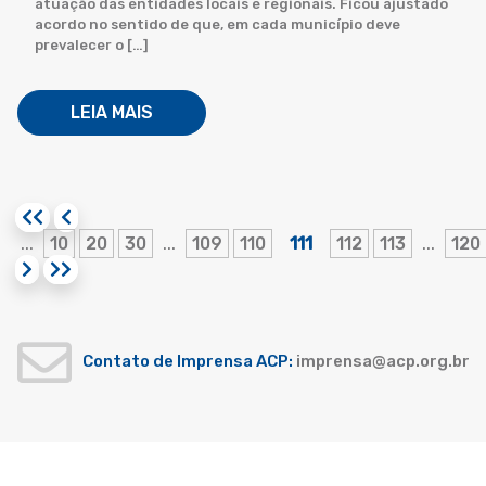
atuação das entidades locais e regionais. Ficou ajustado
acordo no sentido de que, em cada município deve
prevalecer o […]
LEIA MAIS
10
20
30
109
110
111
112
113
120
...
...
...
Contato de Imprensa ACP:
imprensa@acp.org.br