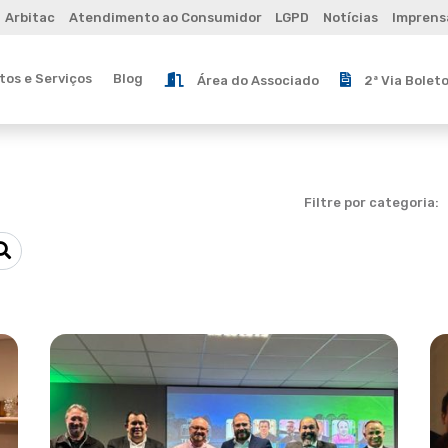
Arbitac
Atendimento ao Consumidor
LGPD
Notícias
Imprens
os e Serviços
Blog
Área do Associado
2ª Via Bolet
Filtre por categoria: