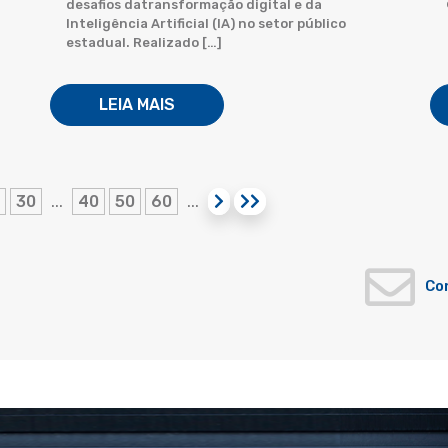
desafios datransformação digital e da
Inteligência Artificial (IA) no setor público
estadual. Realizado […]
LEIA MAIS
30
40
50
60
...
...
Co