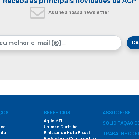
Receba as principais novidades da ACP
Assine a nossa newsletter
CA
IÇOS
BENEFÍCIOS
ASSOCIE-SE
Agile MEI
SOLICITAÇÃO 
nça
Unimed Curitiba
ado
Emissor de Nota Fiscal
TRABALHE CON
Redução na Conta de Luz