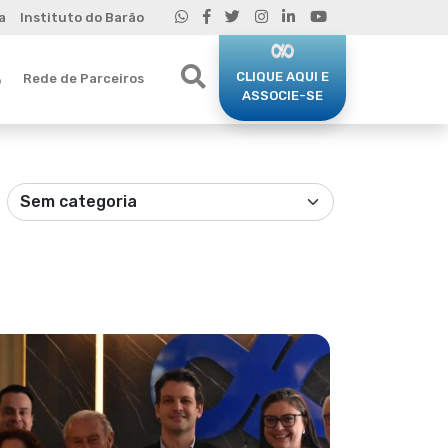
a
Instituto do Barão
CLIQUE AQUI E
Rede de Parceiros
o
ASSOCIE-SE