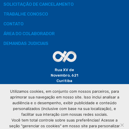
SOLICITAÇÃO DE CANCELAMENTO
TRABALHE CONOSCO
CONTATO
ÁREA DO COLABORADOR
DEMANDAS JUDICIAIS
Rua XV de
Novembro, 621
Curitiba
CEP: 80020-310
Utilizamos cookies, em conjunto com nossos parceiros, para
aprimorar sua navegação em nosso site. Isso inclui analisar a
(41) 3320-
audiência e o desempenho, exibir publicidade e conteúdo
2929
personalizados (inclusive com base na sua localização), e
facilitar sua interação com nossas redes sociais.
Você tem total controle sobre suas preferências! Acesse a
seção "gerenciar os cookies" em nosso site para personalizar