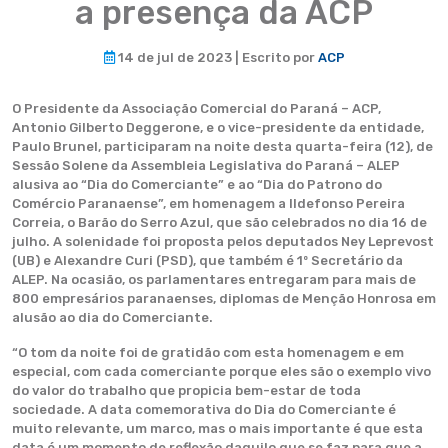
a presença da ACP
14 de jul de 2023 | Escrito por
ACP
O Presidente da Associação Comercial do Paraná – ACP,
Antonio Gilberto Deggerone, e o vice-presidente da entidade,
Paulo Brunel, participaram na noite desta quarta-feira (12), de
Sessão Solene da Assembleia Legislativa do Paraná – ALEP
alusiva ao “Dia do Comerciante” e ao “Dia do Patrono do
Comércio Paranaense”, em homenagem a Ildefonso Pereira
Correia, o Barão do Serro Azul, que são celebrados no dia 16 de
julho. A solenidade foi proposta pelos deputados Ney Leprevost
(UB) e Alexandre Curi (PSD), que também é 1º Secretário da
ALEP. Na ocasião, os parlamentares entregaram para mais de
800 empresários paranaenses, diplomas de Menção Honrosa em
alusão ao dia do Comerciante.
“O tom da noite foi de gratidão com esta homenagem e em
especial, com cada comerciante porque eles são o exemplo vivo
do valor do trabalho que propicia bem-estar de toda
sociedade. A data comemorativa do Dia do Comerciante é
muito relevante, um marco, mas o mais importante é que esta
data é um momento de reflexão daquilo que se faz para que a