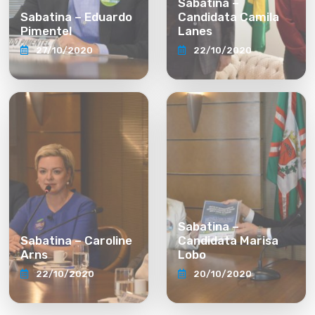
Sabatina –
Sabatina – Eduardo
Candidata Camila
Pimentel
Lanes
27/10/2020
22/10/2020
Sabatina –
Sabatina – Caroline
Candidata Marisa
Arns
Lobo
22/10/2020
20/10/2020