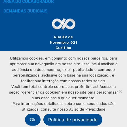
ÁREA DO COLABORADOR
DEMANDAS JUDICIAIS
Rua XV de
Novembro, 621
Curitiba
CEP: 80020-310
Utilizamos cookies, em conjunto com nossos parceiros, para
aprimorar sua navegação em nosso site. Isso inclui analisar a
(41) 3320-
audiência e o desempenho, exibir publicidade e conteúdo
2929
personalizados (inclusive com base na sua localização), e
facilitar sua interação com nossas redes sociais.
Você tem total controle sobre suas preferências! Acesse a
seção "gerenciar os cookies" em nosso site para personalizar
suas escolhas a qualquer momento.
Para informações detalhadas sobre como seus dados são
utilizados, consulte nosso Aviso de Privacidade
© Copyright
Associação Comercial do Paraná
- Todos os
direitos reservados
Ok
Política de privacidade
76.583.004/0001-01