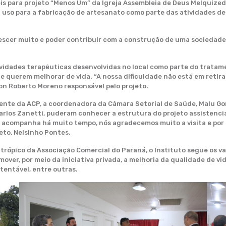
eis para projeto “Menos Um” da Igreja Assembleia de Deus Melquizede
seu uso para a fabricação de artesanato como parte das atividades 
crescer muito e poder contribuir com a construção de uma sociedade
atividades terapêuticas desenvolvidas no local como parte do trat
e querem melhorar de vida. “A nossa dificuldade não está em retira
on Roberto Moreno responsável pelo projeto.
nte da ACP, a coordenadora da Câmara Setorial de Saúde, Malu Gome
Carlos Zanetti, puderam conhecer a estrutura do projeto assistencia
os acompanha há muito tempo, nós agradecemos muito a visita e po
eto, Nelsinho Pontes.
antrópico da Associação Comercial do Paraná, o Instituto segue os v
over, por meio da iniciativa privada, a melhoria da qualidade de vi
tentável, entre outras.