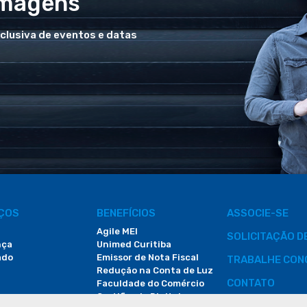
Imagens
xclusiva de eventos e datas
IÇOS
BENEFÍCIOS
ASSOCIE-SE
Agile MEI
SOLICITAÇÃO 
nça
Unimed Curitiba
ado
Emissor de Nota Fiscal
TRABALHE CON
Redução na Conta de Luz
CONTATO
Faculdade do Comércio
Certificado Digital
ÁREA DO COLA