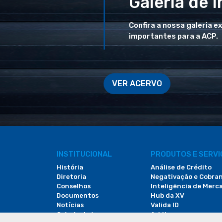
Galeria de 
Confira a nossa galeria e
importantes para a ACP.
VER ACERVO
INSTITUCIONAL
PRODUTOS E SERV
História
Análise de Crédito
Diretoria
Negativação e Cobra
Conselhos
Inteligência de Merc
Documentos
Hub da XV
Notícias
Valida ID
Galeria de Imagens
Arbitac