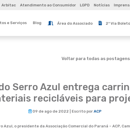
Arbitac
Atendimento ao Consumidor
LGPD
Notícias
Imprens
os e Serviços
Blog
Área do Associado
2ª Via Bolet
Voltar para todas as postagens
do Serro Azul entrega carri
teriais recicláveis para proj
09 de ago de 2022 | Escrito por
ACP
ro Azul, o presidente da Associação Comercial do Paraná – ACP, Ca