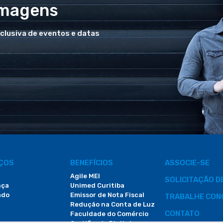
Imagens
xclusiva de eventos e datas
IÇOS
BENEFÍCIOS
ASSOCIE-SE
Agile MEI
SOLICITAÇÃO 
nça
Unimed Curitiba
ado
Emissor de Nota Fiscal
TRABALHE CON
Redução na Conta de Luz
CONTATO
Faculdade do Comércio