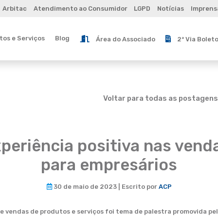
Arbitac
Atendimento ao Consumidor
LGPD
Notícias
Imprens
os e Serviços
Blog
Área do Associado
2ª Via Bolet
Voltar para todas as postagens
periência positiva nas venda
para empresários
30 de maio de 2023 | Escrito por
ACP
e vendas de produtos e serviços foi tema de palestra promovida pe