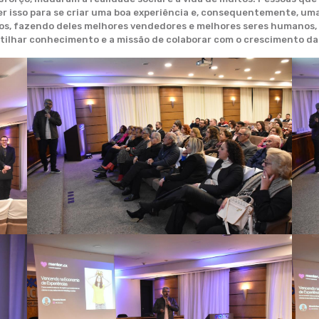
r isso para se criar uma boa experiência e, consequentemente, uma 
ios, fazendo deles melhores vendedores e melhores seres humanos,
tilhar conhecimento e a missão de colaborar com o crescimento d