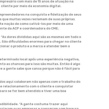
empresário com mais de 15 anos de atuação na
 cliente por meio da economia digital.
 empreendedores na conquista e fidelização de seus
dos que muitas vezes reclamam de suas próprias
nte noção de como cativá-los por meio de uma
idente da ACP e coordenadora do CME.
 “As dores divididas aqui são as mesmas em todo o
o. São dificuldades enormes para chegar no cliente
cionar o produto e a marca e atender bem o
eterminado local após uma experiência negativa,
to as chances para isso são muitas. Então é algo
e a gente sabe que cansa porque não é fácil para
dos aqui colaboram não apenas com o trabalho do
se relacionamento com o cliente e conquistar
 caro se for bem atendido e tiver uma boa
edibilidade. “A gente costuma trazer aqui
e criaram suas empresas e cresceram com base na