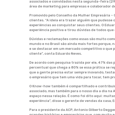
associados e convidados nesta segunda-feira (29)
área de marketing para empresas e colaborador de c
Promovido pelo Conselho da Mulher Empresária – CM
clientes. “A ideia era trazer alguém que pudesse 
experiências ao conquistar seus clientes. O Edua
experiência positiva e tirou dúvidas de todos qu
Dúvidas e reclamações como essas são muito comun
mundo e no Brasil são ainda mais fortes porque, n
e se destacar em um mercado competitivo o que pa
cliente”, conta Eduardo Neves.
De acordo com pesquisa trazida por ele, 47% das
percentual que chega a 80% se essa prática se re
que a gente precisa estar sempre inovando, testa
o empresário que tem uma vida para tocar, tem pro
O Know-how também é compartilhado e contribuirá
associado, mas também para o nosso dia a dia na 
espaço nessa relação. É como foi dito aqui: muita
experiência”, disse o gerente de vendas da casa, 
Para o presidente da ACP, Antonio Gilberto Degge
grandes histórias e empresários que, com muito e