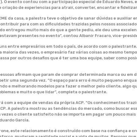
. O evento contou com a participação especial de Eduardo Neves, 
riação de experiencias para atrair, converter, encantar e fidelizar
E da casa, a palestra teve o objetivo de sanar dúvidas e auxiliar
contribuir para com as dificuldades trazidas pelos nossos associa
rdo entregou muito mais do que a gente pediu, ele deu uma excele
e estavam presentes no evento”, contou Albanir Fracaro, vice-pres
s entre empresários em todo o país, de acordo com o palestrante.
a maioria das vezes, o empresário faz várias coisas ao mesmo temp
ssa por outros desafios que é ter uma boa equipe, saber como posi
 pessoas afirmam que param de comprar determinada marca ou em d
petir uma segunda vez. “O espaço para erro é muito pequeno enquan
ndo e melhorando modelos para fazer o melhor pelo cliente, algo qu
blemas e muito o que lidar”, completa o palestrante.
 com a equipe de vendas da própria ACP. “Os conhecimentos trazi
ACP. A palestra mostrou as tendências do mercado, como buscar es
s vezes o cliente satisfeito não se importa em pagar um pouco mais
Eduardo Garcia.
rone, este relacionamento é construído com base na confiança e cr
sforço, mudaram a realidade social e a vida de muitos. Pessoas qu