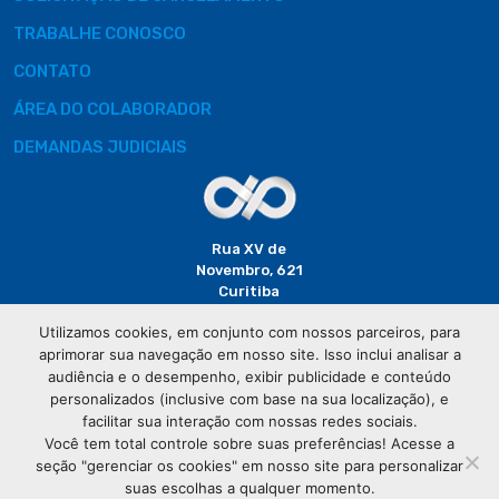
TRABALHE CONOSCO
CONTATO
ÁREA DO COLABORADOR
DEMANDAS JUDICIAIS
Rua XV de
Novembro, 621
Curitiba
CEP: 80020-310
Utilizamos cookies, em conjunto com nossos parceiros, para
aprimorar sua navegação em nosso site. Isso inclui analisar a
(41) 3320-
audiência e o desempenho, exibir publicidade e conteúdo
2929
personalizados (inclusive com base na sua localização), e
facilitar sua interação com nossas redes sociais.
Você tem total controle sobre suas preferências! Acesse a
seção "gerenciar os cookies" em nosso site para personalizar
suas escolhas a qualquer momento.