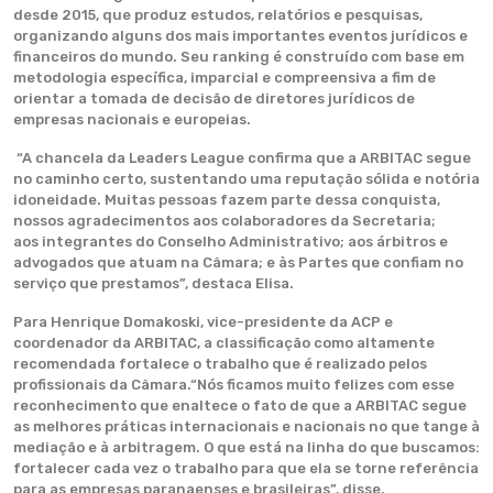
desde 2015, que produz estudos, relatórios e pesquisas,
organizando alguns dos mais importantes eventos jurídicos e
financeiros do mundo. Seu ranking é construído com base em
metodologia específica, imparcial e compreensiva a fim de
orientar a tomada de decisão de diretores jurídicos de
empresas nacionais e europeias.
“A chancela da Leaders League confirma que a ARBITAC segue
no caminho certo, sustentando uma reputação sólida e notória
idoneidade. Muitas pessoas fazem parte dessa conquista,
nossos agradecimentos aos colaboradores da Secretaria;
aos integrantes do Conselho Administrativo; aos árbitros e
advogados que atuam na Câmara; e às Partes que confiam no
serviço que prestamos”, destaca Elisa.
Para Henrique Domakoski, vice-presidente da ACP e
coordenador da ARBITAC, a classificação como altamente
recomendada fortalece o trabalho que é realizado pelos
profissionais da Câmara.“Nós ficamos muito felizes com esse
reconhecimento que enaltece o fato de que a ARBITAC segue
as melhores práticas internacionais e nacionais no que tange à
mediação e à arbitragem. O que está na linha do que buscamos:
fortalecer cada vez o trabalho para que ela se torne referência
para as empresas paranaenses e brasileiras”, disse.