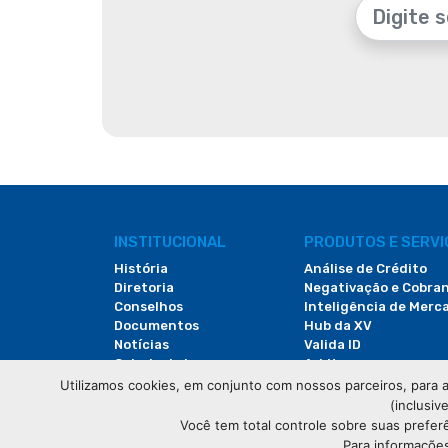
INSTITUCIONAL
PRODUTOS E SERV
História
Análise de Crédito
Diretoria
Negativação e Cobra
Conselhos
Inteligência de Merc
Documentos
Hub da XV
Notícias
Valida ID
Galeria de Imagens
Arbitac
Revista do Comércio
Locação de Espaços
Utilizamos cookies, em conjunto com nossos parceiros, para a
(inclusiv
Você tem total controle sobre suas prefer
Para informações