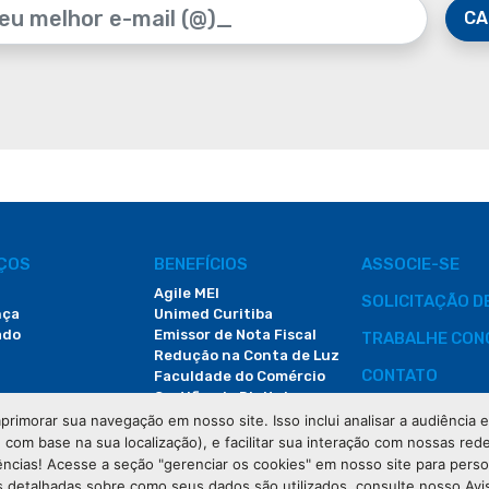
CA
IÇOS
BENEFÍCIOS
ASSOCIE-SE
Agile MEI
SOLICITAÇÃO 
nça
Unimed Curitiba
ado
Emissor de Nota Fiscal
TRABALHE CON
Redução na Conta de Luz
CONTATO
Faculdade do Comércio
Certificado Digital
ÁREA DO COLA
primorar sua navegação em nosso site. Isso inclui analisar a audiência
e com base na sua localização), e facilitar sua interação com nossas rede
DEMANDAS JUDI
ências! Acesse a seção "gerenciar os cookies" em nosso site para pers
 detalhadas sobre como seus dados são utilizados, consulte nosso Avi