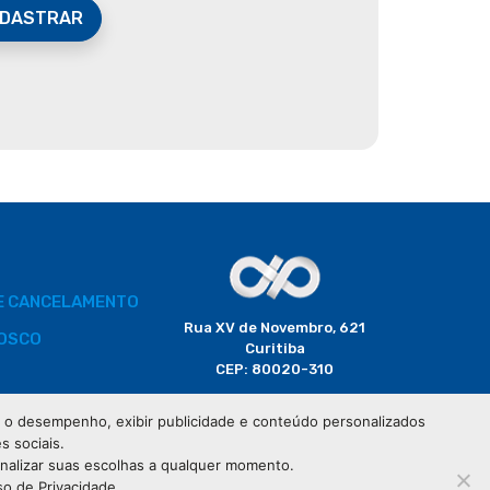
DASTRAR
DE CANCELAMENTO
Rua XV de Novembro, 621
OSCO
Curitiba
CEP: 80020-310
BORADOR
 e o desempenho, exibir publicidade e conteúdo personalizados
(41) 3320-2929
s sociais.
CIAIS
onalizar suas escolhas a qualquer momento.
so de Privacidade