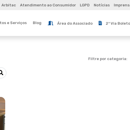
Arbitac
Atendimento ao Consumidor
LGPD
Notícias
Imprens
os e Serviços
Blog
Área do Associado
2ª Via Bolet
Filtre por categoria: