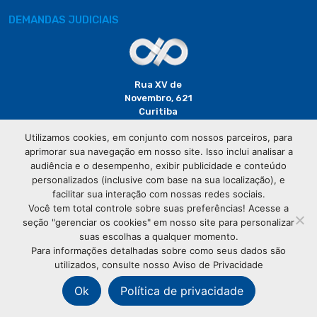
DEMANDAS JUDICIAIS
Rua XV de
Novembro, 621
Curitiba
CEP: 80020-310
Utilizamos cookies, em conjunto com nossos parceiros, para
aprimorar sua navegação em nosso site. Isso inclui analisar a
(41) 3320-
audiência e o desempenho, exibir publicidade e conteúdo
2929
personalizados (inclusive com base na sua localização), e
facilitar sua interação com nossas redes sociais.
Você tem total controle sobre suas preferências! Acesse a
seção "gerenciar os cookies" em nosso site para personalizar
suas escolhas a qualquer momento.
Para informações detalhadas sobre como seus dados são
utilizados, consulte nosso Aviso de Privacidade
© Copyright
Associação Comercial do Paraná
- Todos os
direitos reservados
Ok
Política de privacidade
76.583.004/0001-01