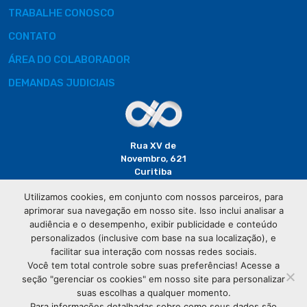
TRABALHE CONOSCO
CONTATO
ÁREA DO COLABORADOR
DEMANDAS JUDICIAIS
Rua XV de
Novembro, 621
Curitiba
CEP: 80020-310
Utilizamos cookies, em conjunto com nossos parceiros, para
aprimorar sua navegação em nosso site. Isso inclui analisar a
(41) 3320-
audiência e o desempenho, exibir publicidade e conteúdo
2929
personalizados (inclusive com base na sua localização), e
facilitar sua interação com nossas redes sociais.
Você tem total controle sobre suas preferências! Acesse a
seção "gerenciar os cookies" em nosso site para personalizar
suas escolhas a qualquer momento.
Para informações detalhadas sobre como seus dados são