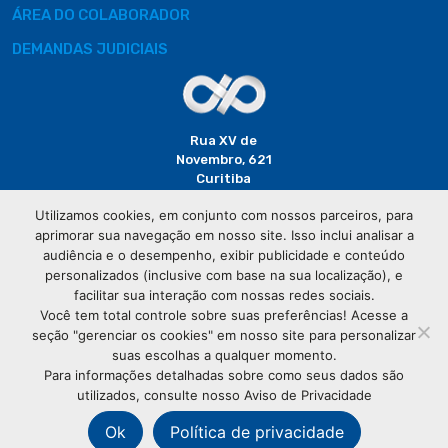
ÁREA DO COLABORADOR
DEMANDAS JUDICIAIS
Rua XV de
Novembro, 621
Curitiba
CEP: 80020-310
Utilizamos cookies, em conjunto com nossos parceiros, para
aprimorar sua navegação em nosso site. Isso inclui analisar a
(41) 3320-
audiência e o desempenho, exibir publicidade e conteúdo
2929
personalizados (inclusive com base na sua localização), e
facilitar sua interação com nossas redes sociais.
Você tem total controle sobre suas preferências! Acesse a
seção "gerenciar os cookies" em nosso site para personalizar
suas escolhas a qualquer momento.
Para informações detalhadas sobre como seus dados são
utilizados, consulte nosso Aviso de Privacidade
© Copyright
Associação Comercial do Paraná
- Todos os
direitos reservados
Ok
Política de privacidade
76.583.004/0001-01