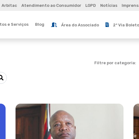
Arbitac
Atendimento ao Consumidor
LGPD
Notícias
Imprens
os e Serviços
Blog
Área do Associado
2ª Via Bolet
Filtre por categoria: