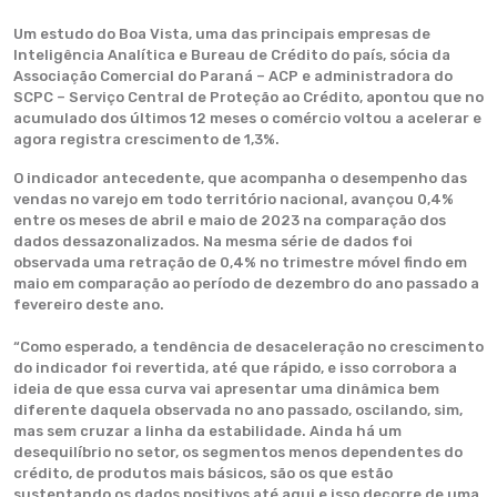
Um estudo do Boa Vista, uma das principais empresas de
Inteligência Analítica e Bureau de Crédito do país, sócia da
Associação Comercial do Paraná – ACP e administradora do
SCPC – Serviço Central de Proteção ao Crédito, apontou que no
acumulado dos últimos 12 meses o comércio voltou a acelerar e
agora registra crescimento de 1,3%.
O indicador antecedente, que acompanha o desempenho das
vendas no varejo em todo território nacional, avançou 0,4%
entre os meses de abril e maio de 2023 na comparação dos
dados dessazonalizados. Na mesma série de dados foi
observada uma retração de 0,4% no trimestre móvel findo em
maio em comparação ao período de dezembro do ano passado a
fevereiro deste ano.
“Como esperado, a tendência de desaceleração no crescimento
do indicador foi revertida, até que rápido, e isso corrobora a
ideia de que essa curva vai apresentar uma dinâmica bem
diferente daquela observada no ano passado, oscilando, sim,
mas sem cruzar a linha da estabilidade. Ainda há um
desequilíbrio no setor, os segmentos menos dependentes do
crédito, de produtos mais básicos, são os que estão
sustentando os dados positivos até aqui e isso decorre de uma