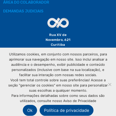
ÁREA DO COLABORADOR
DEMANDAS JUDICIAIS
Rua XV de
Novembro, 621
Curitiba
CEP: 80020-310
Utilizamos cookies, em conjunto com nossos parceiros, para
aprimorar sua navegação em nosso site. Isso inclui analisar a
(41) 3320-
audiência e o desempenho, exibir publicidade e conteúdo
2929
personalizados (inclusive com base na sua localização), e
facilitar sua interação com nossas redes sociais.
Você tem total controle sobre suas preferências! Acesse a
seção "gerenciar os cookies" em nosso site para personalizar
suas escolhas a qualquer momento.
Para informações detalhadas sobre como seus dados são
utilizados, consulte nosso Aviso de Privacidade
© Copyright
Associação Comercial do Paraná
- Todos os
direitos reservados
Ok
Política de privacidade
76.583.004/0001-01